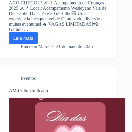
ANO CHEGOU! 🎉🚸 Acampamento de Crianças
2025 🚸📍 Local: Acampamento Wesleyano Vale da
Decisão📅 Data: 19 e 20 de Julho🎒 Uma
experiência inesquecível de fé, amizade, diversão e
muitas aventuras! 🔥 VAGAS LIMITADAS!📲
Garanta…
Leia mais
ACAMPAMENTO
DE
Emerson Mafra
31 de maio de 2025
CRIANÇAS
2025
Eventos
AM-Culto Unificado