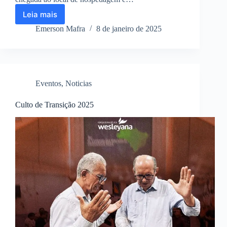
Leia mais
1
Viagem
Emerson Mafra
8 de janeiro de 2025
Missionária
2025
Eventos
,
Noticias
Culto de Transição 2025