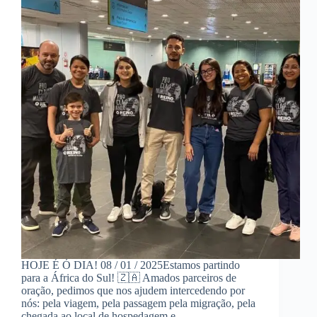
HOJE É Ó DIA! 08 / 01 / 2025Estamos partindo
para a África do Sul! 🇿🇦 Amados parceiros de
oração, pedimos que nos ajudem intercedendo por
nós: pela viagem, pela passagem pela migração, pela
chegada ao local de hospedagem e…