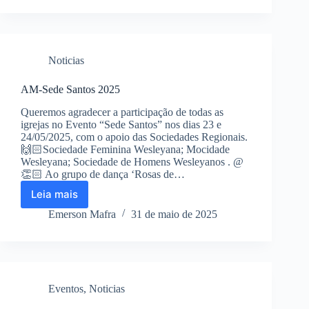
Noticias
AM-Sede Santos 2025
Queremos agradecer a participação de todas as
igrejas no Evento “Sede Santos” nos dias 23 e
24/05/2025, com o apoio das Sociedades Regionais.
🙌🏻Sociedade Feminina Wesleyana; Mocidade
Wesleyana; Sociedade de Homens Wesleyanos . @
👏🏻 Ao grupo de dança ‘Rosas de…
Leia mais
AM-
Sede
Emerson Mafra
31 de maio de 2025
Santos
2025
Eventos
,
Noticias