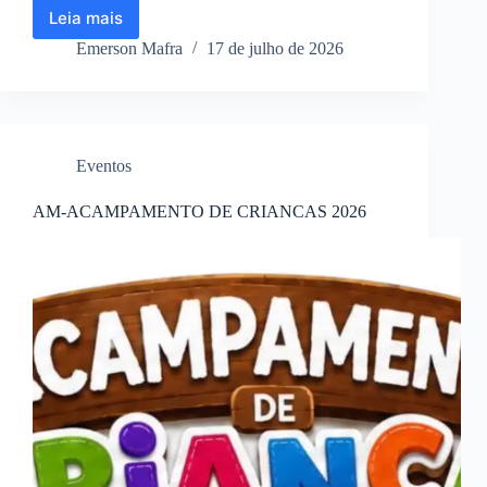
Leia mais
AM
–
Emerson Mafra
17 de julho de 2026
ACAMPAMENTO
DA
FAMÍLIA
2026
Eventos
AM-ACAMPAMENTO DE CRIANCAS 2026