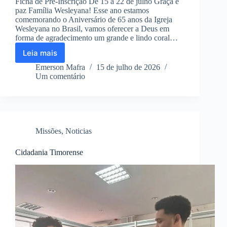
Ficha de Pré-Inscrição De 15 a 22 de julho Graça e
paz Família Wesleyana! Esse ano estamos
comemorando o Aniversário de 65 anos da Igreja
Wesleyana no Brasil, vamos oferecer a Deus em
forma de agradecimento um grande e lindo coral…
Leia mais
IEW
CORAL
Emerson Mafra
15 de julho de 2026
2026
Um comentário
Missões
,
Noticias
Cidadania Timorense