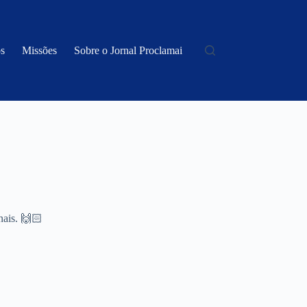
s
Missões
Sobre o Jornal Proclamai
nais. 🙌🏻