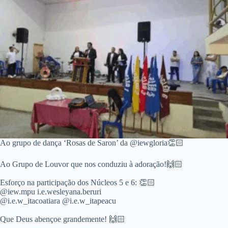
Ao grupo de dança ‘Rosas de Saron’ da @iewgloria👏🏻
Ao Grupo de Louvor que nos conduziu à adoração!🙌🏻
Esforço na participação dos Núcleos 5 e 6: 👏🏻
@iew.mpu i.e.wesleyana.beruri
@i.e.w_itacoatiara @i.e.w_itapeacu
Que Deus abençoe grandemente! 🙌🏻