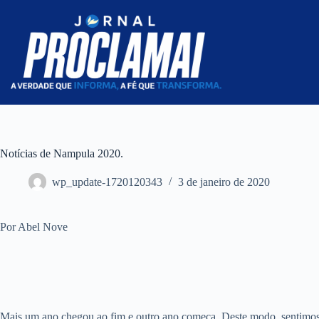
Pular
para
o
conteúdo
Notícias de Nampula 2020.
wp_update-1720120343
3 de janeiro de 2020
Por Abel Nove
Mais um ano chegou ao fim e outro ano começa. Deste modo, sentimos 