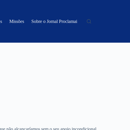
s
Missões
Sobre o Jornal Proclamai
ue não alcançaríamos sem o seu apoio incondicional.