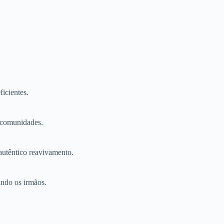
icientes.
 comunidades.
autêntico reavivamento.
ando os irmãos.