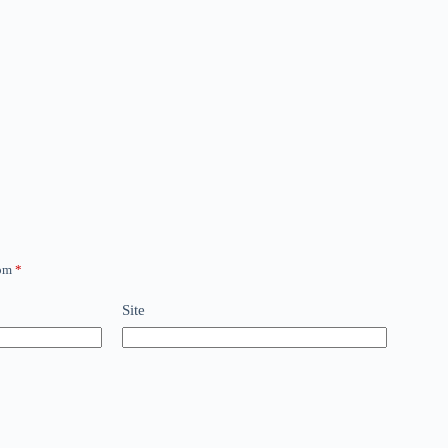
com
*
Site