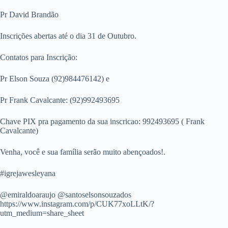
Pr David Brandão
Inscrições abertas até o dia 31 de Outubro.
Contatos para Inscrição:
Pr Elson Souza (92)984476142) e
Pr Frank Cavalcante: (92)992493695
Chave PIX pra pagamento da sua inscricao: 992493695 ( Frank
Cavalcante)
Venha, você e sua família serão muito abençoados!.
#igrejawesleyana
@emiraldoaraujo @santoselsonsouzados
https://www.instagram.com/p/CUK77xoLLtK/?
utm_medium=share_sheet