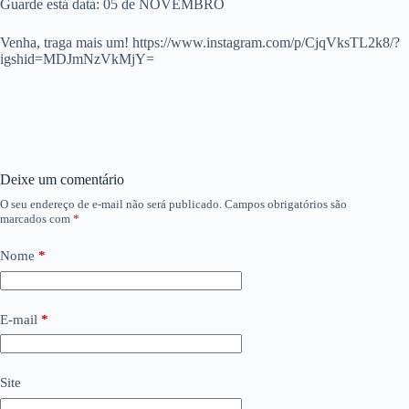
Guarde está data: 05 de NOVEMBRO
Venha, traga mais um! https://www.instagram.com/p/CjqVksTL2k8/?
igshid=MDJmNzVkMjY=
Deixe um comentário
O seu endereço de e-mail não será publicado.
Campos obrigatórios são
marcados com
*
Nome
*
E-mail
*
Site