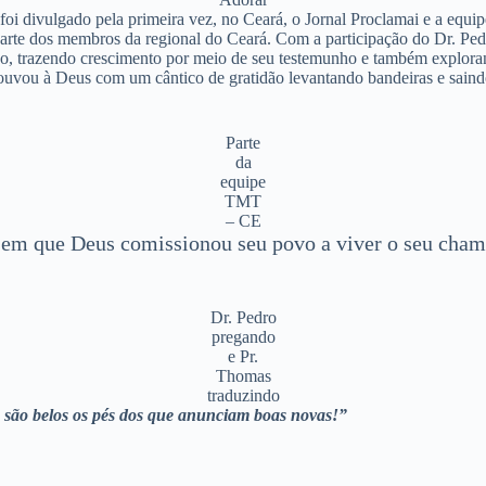
 foi divulgado pela primeira vez, no Ceará, o Jornal Proclamai e a e
rte dos membros da regional do Ceará. Com a participação do Dr. Pedr
ático, trazendo crescimento por meio de seu testemunho e também expl
louvou à Deus com um cântico de gratidão levantando bandeiras e sain
Parte
da
equipe
TMT
– CE
a, em que Deus comissionou seu povo a viver o seu cha
Dr. Pedro
pregando
e Pr.
Thomas
traduzindo
 são belos os pés dos que anunciam boas novas!”