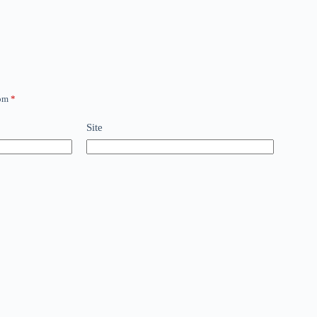
com
*
Site