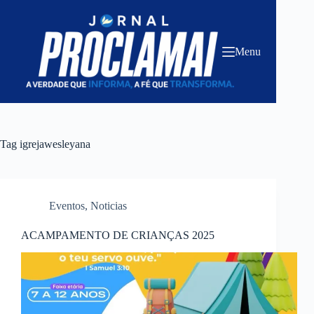
Pular
para
o
conteúdo
Menu
Tag
igrejawesleyana
Eventos
,
Noticias
ACAMPAMENTO DE CRIANÇAS 2025