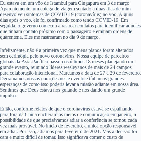
Eu estava em um vôo de Istambul para Cingapura em 3 de março.
Aparentemente, um colega de viagem sentado a duas filas de mim
desenvolveu sintomas de COVID-19 (coronavírus) no voo. Alguns
dias após o voo, ele foi confirmado como tendo COVID-19. Em
seguida, o governo começou a rastrear contatos para identificar aqueles
que tinham contato próximo com o passageiro e emitiam ordens de
quarentena. Eles me rastrearam no dia 9 de março.
Infelizmente, não é a primeira vez que meus planos foram alterados
sem cerimônia pelo novo coronavírus. Nossa equipe de parceiros
globais da Ásia-Pacífico passou os últimos 18 meses planejando um
grande evento, reunindo líderes wesleyanos de mais de 24 campos
para colaboração intencional. Marcamos a data de 27 a 29 de fevereiro.
Derramamos nossos corações neste evento e tínhamos grandes
esperanças de como isso poderia levar a missão adiante em nossa área.
Sentimos que Deus estava nos guiando e nos dando um grande
impulso.
Então, conforme relatos de que o coronavírus estava se espalhando
para fora da China encheram os meios de comunicação em janeiro, a
possibilidade de que precisávamos adiar a conferência se tornou cada
vez mais provável. No início de fevereiro, a única opção responsável
era adiar. Por isso, adiamos para fevereiro de 2021. Mas a decisão foi
cara e muito difícil de tomar. Isso significava comer o custo de