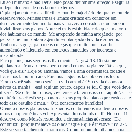
Eu sou humano e não Deus. Não posso definir uma direção e segui-la,
independentemente dos fatores externos.
O planejamento é mais difícil no mundo majoritário do que no mundo
desenvolvido. Minhas irmãs e irmãos cristãos em contextos em
desenvolvimento têm muito mais variáveis ​​a considerar que podem
inviabilizar seus planos. Apreciei mais estabilidade do que a maioria
dos habitantes do mundo. Me arrependo da minha arrogância, por
pensar que minha abordagem hiper-planejada da vida é superior.
Tenho mais graça para meus colegas que continuam amando,
aprendendo e liderando em contextos marcados por incerteza e
instabilidade.
Faça planos, mas segure-os livremente. Tiago 4: 13-16 está me
ajudando a afrouxar meu aperto mortal em meus planos: “Veja aqui,
você que diz:‘ Hoje ou amanhã, vamos a uma determinada cidade e
ficaremos lá por um ano. Faremos negócios lá e obteremos lucro.
‘Como você sabe como será sua vida amanhã? Sua vida é como a
névoa da manhã – está aqui um pouco, depois se foi. O que você deve
dizer é: ‘Se o Senhor quiser, viveremos e faremos isso ou aquilo’. Caso
contrário, você está se gabando de seus próprios planos pretensiosos, e
todo esse orgulho é mau. ” Que pensamentos humildes!
Quando nossos planos são frustrados, continuamos mantendo nossos
olhos em quem é invisível. Apresentando os heróis da fé, Hebreus 11
descreve como Moisés respondeu a circunstâncias adversas: “Ele
continuou, porque manteve os olhos naquele que é invisível” (v. 27).
Este verso está cheio de paradoxos. Como no mundo olhamos para