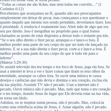
“Todas as coisas me são lícitas, mas nem todas me convém…” (1
Coríntios 6:12)
Percebemos que avançamos na fé, quando não nos preocupamos
simplesmente em deixar de pecar, mas começamos a nos questionar o
quanto daquilo que mesmo nos sendo permitido, deveríamos fazer. Isso
é prioridade. A renúncia é exatamente isso: Abrir mão de algo que era
seu por direito. Isso é mergulhar no propósito para o qual fomos
chamados ao ponto de estar dispostos a deixar todo o restante pra trás.
“Se o seu olho direito o fizer pecar, arranque-o e lance-o fora. É
melhor perder uma parte do seu corpo do que ser todo ele lançado no
inferno. E se a sua mão direita o fizer pecar, corte-a e lance-a fora. É
melhor perder uma parte do seu corpo do que ir todo ele para o
inferno”.
(Mateus 5:29-30)
Se assistir televisão tira teu tempo e teu foco de Jesus, joga ela fora. Se
usar a internet te leva a ver e fazer coisas que tiram os teus olhos da
eternidade, arranque os cabos fora. Se ouvir uma música te causa
desejos e carências que não devia e domina o seu coração, exclua ela
da tua playlist. Asssistir TV não é pecado. Usar a internet não é
pecado. Ouvir música não é pecado. Mas, tudo que toma o teu coração
e o teu tempo, tirando Jesus do lugar que Ele deveria estar na tua vida,
se torna um ídolo.
Admirar, ou se inspirar numa pessoa, não é pecado. Mas, colocá-la
como uma referência acima de Jesus, é. Amar alguém, não é pecado.