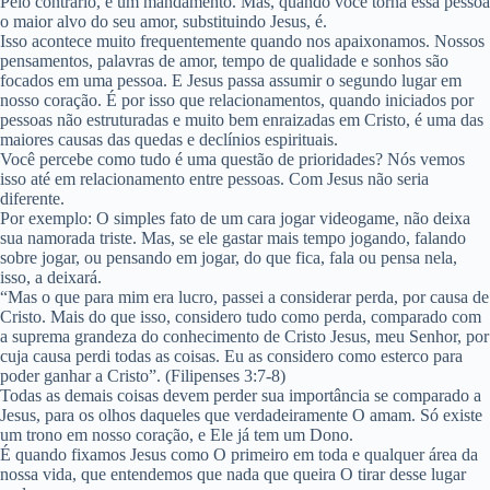
Pelo contrário, é um mandamento. Mas, quando você torna essa pessoa
o maior alvo do seu amor, substituindo Jesus, é.
Isso acontece muito frequentemente quando nos apaixonamos. Nossos
pensamentos, palavras de amor, tempo de qualidade e sonhos são
focados em uma pessoa. E Jesus passa assumir o segundo lugar em
nosso coração. É por isso que relacionamentos, quando iniciados por
pessoas não estruturadas e muito bem enraizadas em Cristo, é uma das
maiores causas das quedas e declínios espirituais.
Você percebe como tudo é uma questão de prioridades? Nós vemos
isso até em relacionamento entre pessoas. Com Jesus não seria
diferente.
Por exemplo: O simples fato de um cara jogar videogame, não deixa
sua namorada triste. Mas, se ele gastar mais tempo jogando, falando
sobre jogar, ou pensando em jogar, do que fica, fala ou pensa nela,
isso, a deixará.
“Mas o que para mim era lucro, passei a considerar perda, por causa de
Cristo. Mais do que isso, considero tudo como perda, comparado com
a suprema grandeza do conhecimento de Cristo Jesus, meu Senhor, por
cuja causa perdi todas as coisas. Eu as considero como esterco para
poder ganhar a Cristo”. (Filipenses 3:7-8)
Todas as demais coisas devem perder sua importância se comparado a
Jesus, para os olhos daqueles que verdadeiramente O amam. Só existe
um trono em nosso coração, e Ele já tem um Dono.
É quando fixamos Jesus como O primeiro em toda e qualquer área da
nossa vida, que entendemos que nada que queira O tirar desse lugar