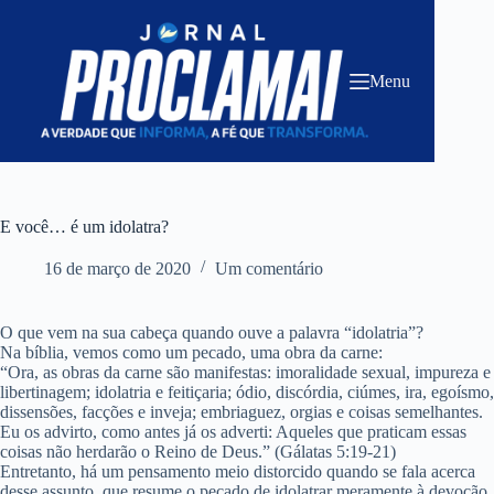
Pular
para
o
conteúdo
Menu
E você… é um idolatra?
16 de março de 2020
Um comentário
O que vem na sua cabeça quando ouve a palavra “idolatria”?
Na bíblia, vemos como um pecado, uma obra da carne:
“Ora, as obras da carne são manifestas: imoralidade sexual, impureza e
libertinagem; idolatria e feitiçaria; ódio, discórdia, ciúmes, ira, egoísmo,
dissensões, facções e inveja; embriaguez, orgias e coisas semelhantes.
Eu os advirto, como antes já os adverti: Aqueles que praticam essas
coisas não herdarão o Reino de Deus.” (Gálatas 5:19-21)
Entretanto, há um pensamento meio distorcido quando se fala acerca
desse assunto, que resume o pecado de idolatrar meramente à devoção