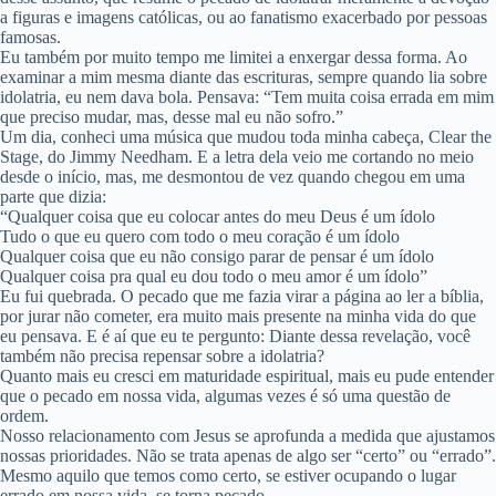
a figuras e imagens católicas, ou ao fanatismo exacerbado por pessoas
famosas.
Eu também por muito tempo me limitei a enxergar dessa forma. Ao
examinar a mim mesma diante das escrituras, sempre quando lia sobre
idolatria, eu nem dava bola. Pensava: “Tem muita coisa errada em mim
que preciso mudar, mas, desse mal eu não sofro.”
Um dia, conheci uma música que mudou toda minha cabeça, Clear the
Stage, do Jimmy Needham. E a letra dela veio me cortando no meio
desde o início, mas, me desmontou de vez quando chegou em uma
parte que dizia:
“Qualquer coisa que eu colocar antes do meu Deus é um ídolo
Tudo o que eu quero com todo o meu coração é um ídolo
Qualquer coisa que eu não consigo parar de pensar é um ídolo
Qualquer coisa pra qual eu dou todo o meu amor é um ídolo”
Eu fui quebrada. O pecado que me fazia virar a página ao ler a bíblia,
por jurar não cometer, era muito mais presente na minha vida do que
eu pensava. E é aí que eu te pergunto: Diante dessa revelação, você
também não precisa repensar sobre a idolatria?
Quanto mais eu cresci em maturidade espiritual, mais eu pude entender
que o pecado em nossa vida, algumas vezes é só uma questão de
ordem.
Nosso relacionamento com Jesus se aprofunda a medida que ajustamos
nossas prioridades. Não se trata apenas de algo ser “certo” ou “errado”.
Mesmo aquilo que temos como certo, se estiver ocupando o lugar
errado em nossa vida, se torna pecado.